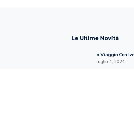
Le Ultime Novità
In Viaggio Con Iv
Luglio 4, 2024
WORK LIFE BALA
SALUTE DEL CAM
OBIETTIVO POSSI
Maggio 27, 2024