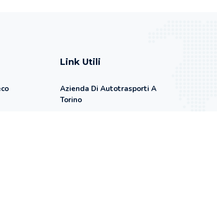
Link Utili
eco
Azienda Di Autotrasporti A
Torino
Miglior Servizio Di
Autotrasporto A Torino
NCE E
IONISTA: UN
Contattaci Per Un
BILE?
Preventivo
Privacy Policy
Checklist Mezzi