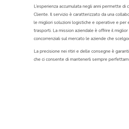
L’esperienza accumulata negli anni permette di c
Cliente. Il servizio è caratterizzato da una colla
le migliori soluzioni logistiche e operative e pe
trasporti. La mission aziendale è offrire il miglio
concorrenziali sul mercato le aziende che scelgo
La precisione nei ritiri e delle consegne è garan
che ci consente di mantenerli sempre perfettamen
sicurezza stradale del personale viaggiante e dell
pneumatici viene effettuato scegliendo i fornitor
ecosostenibilità della produzione delle gomme pe