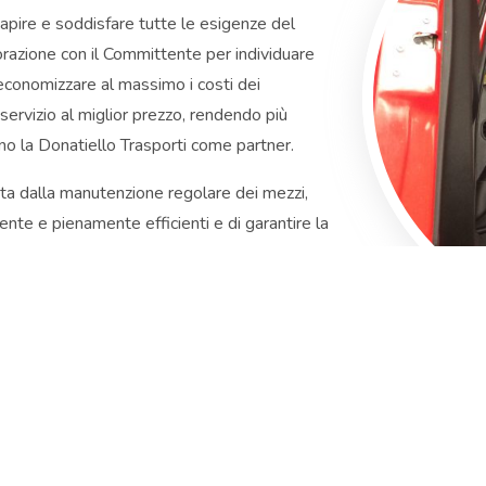
apire e soddisfare tutte le esigenze del
borazione con il Committente per individuare
r economizzare al massimo i costi dei
r servizio al miglior prezzo, rendendo più
no la Donatiello Trasporti come partner.
tita dalla manutenzione regolare dei mezzi,
te e pienamente efficienti e di garantire la
e merci. Il servizio e controllo dei
i che più garantiscono durata, sicurezza ed
r i nostri mezzi.
+