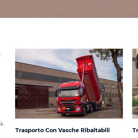
À
à,
Trasporto Con Vasche Ribaltabili
T